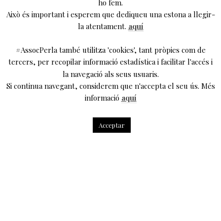
ho fem.
Això és important i esperem que dediqueu una estona a llegir-
la atentament.
aquí
#AssocPerla també utilitza 'cookies', tant pròpies com de
tercers, per recopilar informació estadística i facilitar l'accés i
la navegació als seus usuaris.
Si continua navegant, considerem que n'accepta el seu ús. Més
informació
aquí
Acceptar
Us oferim la possibilitat d’entrar a la ment d’Oriol Broggi
per intentar entendre, guiats per ell mateix, quin és el
procés de creació i construcció de les seves obres: de
quina manera desenvolupa i dóna forma, amb l’ajut dels
tècnics i dissenyadors, a la seva idea de com ha de ser
aquella obra concreta que té al cap.