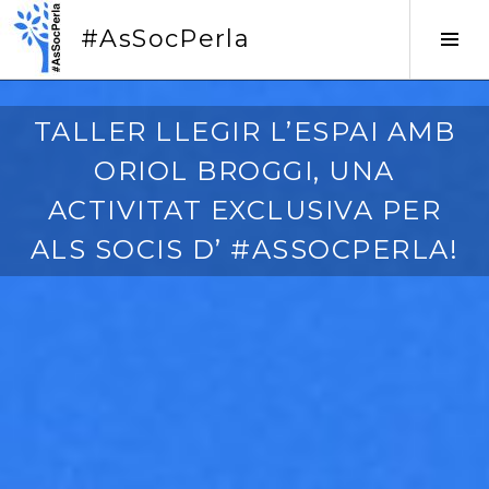
Vés
#AsSocPerla
al
Tog
contingut
Sid
0
TALLER LLEGIR L’ESPAI AMB
5
ORIOL BROGGI, UNA
/
0
ACTIVITAT EXCLUSIVA PER
4
ALS SOCIS D’ #ASSOCPERLA!
/
2
0
1
6