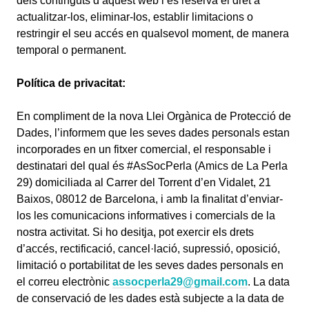
dels continguts d’aquest web i es reserva el dret a
actualitzar-los, eliminar-los, establir limitacions o
restringir el seu accés en qualsevol moment, de manera
temporal o permanent.
Política de privacitat:
En compliment de la nova Llei Orgànica de Protecció de
Dades, l’informem que les seves dades personals estan
incorporades en un fitxer comercial, el responsable i
destinatari del qual és #AsSocPerla (Amics de La Perla
29) domiciliada al Carrer del Torrent d’en Vidalet, 21
Baixos, 08012 de Barcelona, i amb la finalitat d’enviar-
los les comunicacions informatives i comercials de la
nostra activitat. Si ho desitja, pot exercir els drets
d’accés, rectificació, cancel·lació, supressió, oposició,
limitació o portabilitat de les seves dades personals en
el correu electrònic
assocperla29@gmail.com
. La data
de conservació de les dades està subjecte a la data de