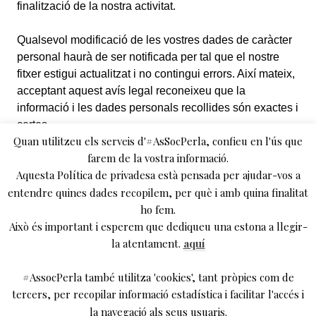
finalització de la nostra activitat.
Qualsevol modificació de les vostres dades de caràcter
personal haurà de ser notificada per tal que el nostre
fitxer estigui actualitzat i no contingui errors. Així mateix,
acceptant aquest avís legal reconeixeu que la
informació i les dades personals recollides són exactes i
certes.
Quan utilitzeu els serveis d'#AsSocPerla, confieu en l'ús que
farem de la vostra informació.
Acceptant aquest avís legal doneu el vostre
Aquesta Política de privadesa està pensada per ajudar-vos a
consentiment per comunicar les vostres dades a favor d’
entendre quines dades recopilem, per què i amb quina finalitat
#AsSocPerla.
ho fem.
Això és important i esperem que dediqueu una estona a llegir-
#AsSocPerla us informa de que té implantades les
la atentament.
aquí
mesures de seguretat tècniques i organitzatives
necessàries per garantir la seguretat de les vostres
#AssocPerla també utilitza 'cookies', tant pròpies com de
dades de caràcter personal i evitar-ne l’alteració, pèrdua
tercers, per recopilar informació estadística i facilitar l'accés i
i tractament i/o accés no autoritzat.
la navegació als seus usuaris.