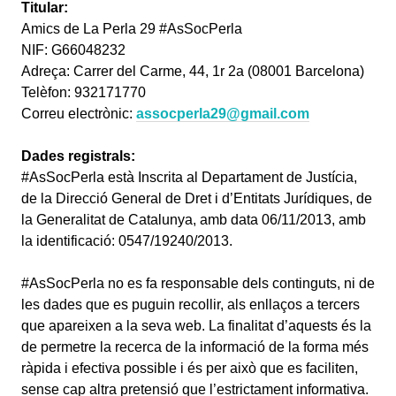
Titular:
Amics de La Perla 29 #AsSocPerla
NIF: G66048232
Adreça: Carrer del Carme, 44, 1r 2a (08001 Barcelona)
Telèfon: 932171770
Correu electrònic:
assocperla29@gmail.com
Dades registrals:
#AsSocPerla està Inscrita al Departament de Justícia,
de la Direcció General de Dret i d’Entitats Jurídiques, de
la Generalitat de Catalunya, amb data 06/11/2013, amb
la identificació: 0547/19240/2013.
#AsSocPerla no es fa responsable dels continguts, ni de
les dades que es puguin recollir, als enllaços a tercers
que apareixen a la seva web. La finalitat d’aquests és la
de permetre la recerca de la informació de la forma més
ràpida i efectiva possible i és per això que es faciliten,
sense cap altra pretensió que l’estrictament informativa.