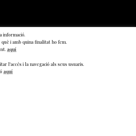
a informació.
què i amb quina finalitat ho fem.
ent.
aquí
tar l'accés i la navegació als seus usuaris.
ió
aquí
e Figueras,
 a les