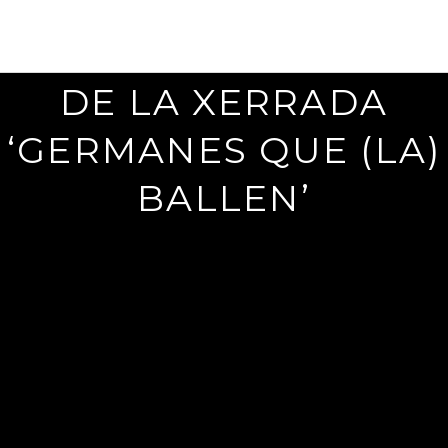
RÒNICA, FOTOS I VÍD
2
2
DE LA XERRADA
/
0
‘GERMANES QUE (LA)
3
/
BALLEN’
2
0
1
6