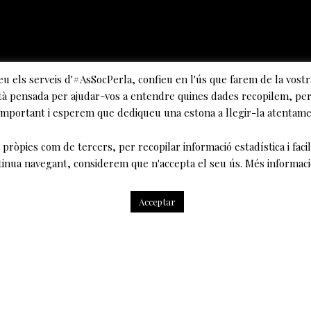
eu els serveis d'#AsSocPerla, confieu en l'ús que farem de la vostr
tà pensada per ajudar-vos a entendre quines dades recopilem, per 
 important i esperem que dediqueu una estona a llegir-la atentam
pròpies com de tercers, per recopilar informació estadística i facili
tinua navegant, considerem que n'accepta el seu ús. Més informac
Acceptar
mecres en el bar de la Biblioteca l’Anna Maria Ricart i en Jaum
 per en Ferran Utzet, van xerrar sobre germanes. Acompanyant