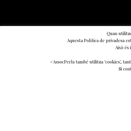
Quan utilitz
Aquesta Política de privadesa es
Això és
#AssocPerla també utilitza 'cookies', tant 
Si con
El passat di
acompanyats