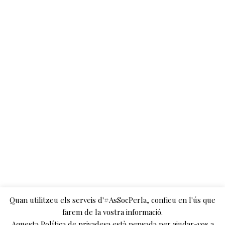
í
l
c
a
i
e
s
,
P
o
r
t
a
d
a
Quan utilitzeu els serveis d'#AsSocPerla, confieu en l'ús que
farem de la vostra informació.
Aquesta Política de privadesa està pensada per ajudar-vos a