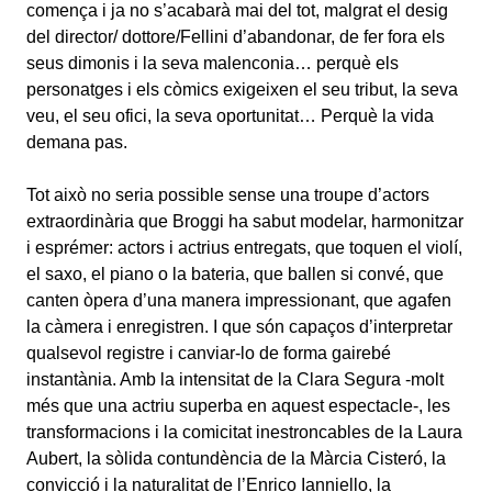
comença i ja no s’acabarà mai del tot, malgrat el desig
del director/ dottore/Fellini d’abandonar, de fer fora els
seus dimonis i la seva malenconia… perquè els
personatges i els còmics exigeixen el seu tribut, la seva
veu, el seu ofici, la seva oportunitat… Perquè la vida
demana pas.
Tot això no seria possible sense una troupe d’actors
extraordinària que Broggi ha sabut modelar, harmonitzar
i esprémer: actors i actrius entregats, que toquen el violí,
el saxo, el piano o la bateria, que ballen si convé, que
canten òpera d’una manera impressionant, que agafen
la càmera i enregistren. I que són capaços d’interpretar
qualsevol registre i canviar-lo de forma gairebé
instantània. Amb la intensitat de la Clara Segura -molt
més que una actriu superba en aquest espectacle-, les
transformacions i la comicitat inestroncables de la Laura
Aubert, la sòlida contundència de la Màrcia Cisteró, la
convicció i la naturalitat de l’Enrico Ianniello, la