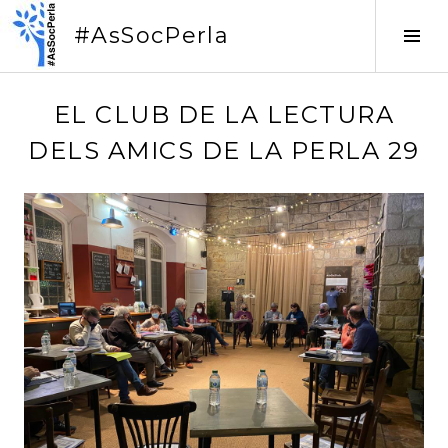
Vés
#AsSocPerla
al
Tog
contingut
Sid
1
EL CLUB DE LA LECTURA
3
DELS AMICS DE LA PERLA 29
/
0
4
/
2
0
2
2