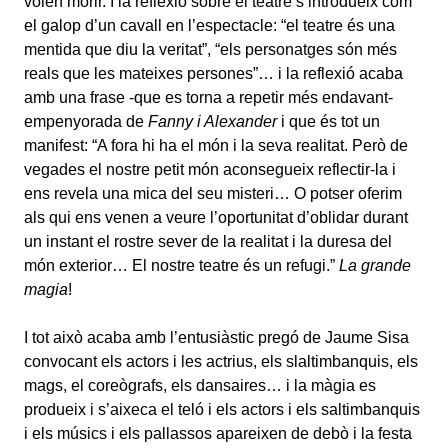
volen morir. I la reflexió sobre el teatre s’introdueix com
el galop d’un cavall en l’espectacle: “el teatre és una
mentida que diu la veritat”, “els personatges són més
reals que les mateixes persones”… i la reflexió acaba
amb una frase -que es torna a repetir més endavant-
empenyorada de
Fanny i Alexander
i que és tot un
manifest: “A fora hi ha el món i la seva realitat. Però de
vegades el nostre petit món aconsegueix reflectir-la i
ens revela una mica del seu misteri… O potser oferim
als qui ens venen a veure l’oportunitat d’oblidar durant
un instant el rostre sever de la realitat i la duresa del
món exterior… El nostre teatre és un refugi.”
La grande
magia
!
I tot això acaba amb l’entusiàstic pregó de Jaume Sisa
convocant els actors i les actrius, els slaltimbanquis, els
mags, el coreògrafs, els dansaires… i la màgia es
produeix i s’aixeca el teló i els actors i els saltimbanquis
i els músics i els pallassos apareixen de debò i la festa