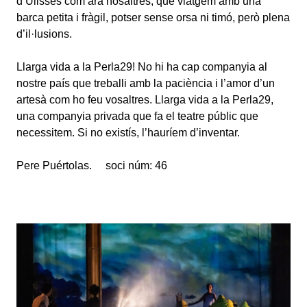
d’Ulisses com ara nosaltres, que viatgem amb una
barca petita i fràgil, potser sense orsa ni timó, però plena
d’il·lusions.
Llarga vida a la Perla29! No hi ha cap companyia al
nostre país que treballi amb la paciència i l’amor d’un
artesà com ho feu vosaltres. Llarga vida a la Perla29,
una companyia privada que fa el teatre públic que
necessitem. Si no existís, l’hauríem d’inventar.
Pere Puértolas. soci núm: 46