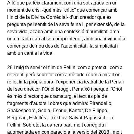
Allò que parteix clarament com una sotragada en un
moment de crisi -què més “crític” que començar amb
l’inici de la Divina Comèdia!- d
’
un creador que es
pregunta pel sentit de la seva feina i, per extensió, de la
seva vida, acaba amb una confessió d’humilitat, amb
una mirada cap al seu propi interior, amb una invitació a
començar de nou des de l’autenticitat i la simplicitat i
amb un cant a la vida.
28 i mig fa servir el film de Fellini com a pretext i com a
referent, però sobretot com a mètode i com a mirall on
reflectir la pròpia obra, l’experiència teatral de la Perla i
del seu director, l’Oriol Broggi. Per això i perquè l’Oriol
és més director que dramaturg, el text és ple de
fragments d’autors i obres que admira: Pirandello,
Shakespeare, Scola, Espriu, Kantor, De Filippo,
Bergman, Estellés, Txèkhov, Salvat-Papasseit…. i
Fellini. Sobretot la darrera part, molt corregida i
augmentada en comparació a la versió del 2013 i molt