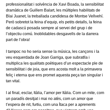
professionalitat i solvència de Xavi Boada, la sensibilitat
dramàtica de Guillem Balart, les múltiples habilitats de
Blai Juanet, la treballada candidesa de Montse Vellvehí.
Però sobretot la feina d’equip, els petits detalls, la feina
de cadascú posada sempre al servei del grup i de
l’objectiu comú. Inoblidables desgavells de la darrera
part de l’obra!
I tampoc no ho seria sense la música, les cançons i la
veu esquerdada de Joan Garriga, que subratlla i
multiplica les qualitats poètiques d’un espectacle ple de
sensibilitat i de joia, que ens acosta molt a la primavera
feliç i eterna que ens promet aquesta peça tan singular i
tan vital.
I al final, esclar, Itàlia, l’amor per Itàlia. Com un mite, com
un paradís desitjat i mai no atès, com un amor que
t’espera de nit, furtiu, com una Ítaca per a aprenents