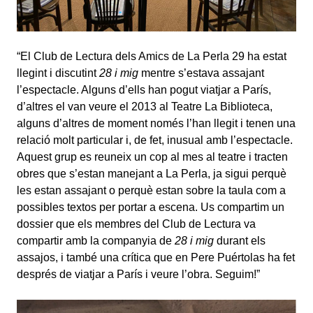
“El Club de Lectura dels Amics de La Perla 29 ha estat
llegint i discutint
28 i mig
mentre s’estava assajant
l’espectacle. Alguns d’ells han pogut viatjar a París,
d’altres el van veure el 2013 al Teatre La Biblioteca,
alguns d’altres de moment només l’han llegit i tenen una
relació molt particular i, de fet, inusual amb l’espectacle.
Aquest grup es reuneix un cop al mes al teatre i tracten
obres que s’estan manejant a La Perla, ja sigui perquè
les estan assajant o perquè estan sobre la taula com a
possibles textos per portar a escena. Us compartim un
dossier que els membres del Club de Lectura va
compartir amb la companyia de
28 i mig
durant els
assajos, i també una crítica que en Pere Puértolas ha fet
després de viatjar a París i veure l’obra. Seguim!”