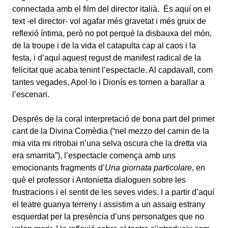
connectada amb el film del director italià. És aquí on el
text -el director- vol agafar més gravetat i més gruix de
reflexió íntima, però no pot perquè la disbauxa del món,
de la troupe i de la vida el catapulta cap al caos i la
festa, i d’aquí aquest regust de manifest radical de la
felicitat que acaba tenint l’espectacle. Al capdavall, com
tantes vegades, Apol·lo i Dionís es tornen a barallar a
l’escenari.
Després de la coral interpretació de bona part del primer
cant de la Divina Comèdia (“nel mezzo del camin de la
mia vita mi ritrobai n’una selva oscura che la dretta via
era smarrita”), l’espectacle comença amb uns
emocionants fragments d’
Una giornata particolare
, en
què el professor i Antonietta dialoguen sobre les
frustracions i el sentit de les seves vides. I a partir d’aquí
el teatre guanya terreny i assistim a un assaig estrany
esquerdat per la presència d’uns personatges que no