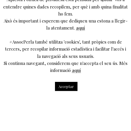
entendre quines dades recopilem, per què i amb quina finalitat
ho fem.
Això és important i esperem que dediqueu una estona a llegir-
la atentament.
aquí
#AssocPerla també utilitza 'cookies', tant pròpies com de
tercers, per recopilar informació estadística i facilitar l'accés i
DEIXA UN COMENTARI
la navegació als seus usuaris.
Si continua navegant, considerem que n'accepta el seu ús. Més
L'adreça electrònica no es publicarà.
Els camps
informació
aquí
necessaris estan marcats amb
*
Comentari
*
Acceptar