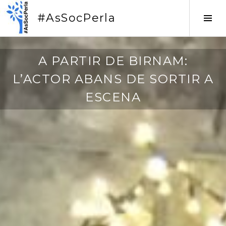
Vés
#AsSocPerla
al
Tog
contingut
Sid
2
A PARTIR DE BIRNAM:
8
L’ACTOR ABANS DE SORTIR A
/
1
ESCENA
0
/
2
0
2
1