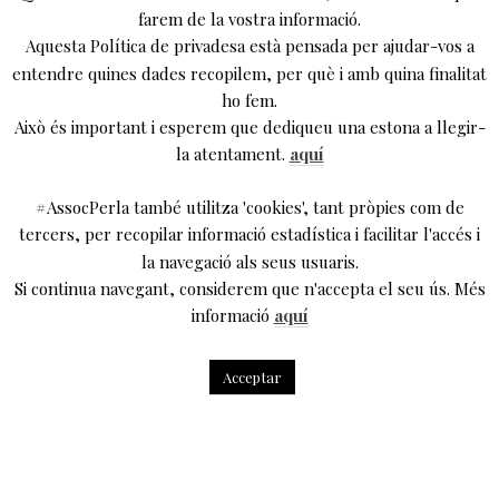
farem de la vostra informació.
Aquesta Política de privadesa està pensada per ajudar-vos a
entendre quines dades recopilem, per què i amb quina finalitat
ho fem.
Això és important i esperem que dediqueu una estona a llegir-
la atentament.
aquí
#AssocPerla també utilitza 'cookies', tant pròpies com de
tercers, per recopilar informació estadística i facilitar l'accés i
la navegació als seus usuaris.
Si continua navegant, considerem que n'accepta el seu ús. Més
informació
aquí
Acceptar
Dijous passat vam encetar les activitats presencials
d’aquesta temporada d’AssocPerla amb una conversa