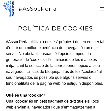
Vés
#AsSocPerla
al
Tog
contingut
Sid
POLÍTICA DE COOKIES
#AssocPerla utilitza “cookies” pròpies i de tercers per tal
d’oferir una millor experiència de navegació i un millor
servei. No obstant, l’usuari té l’opció d’impedir la
generació de ‘cookies’ i l’eliminació de les mateixes
mitjançant la selecció de la corresponent opció al seu
navegador. En cas de bloquejar l’ús de les “cookies” al
seu navegador, és possible que alguns serveis o
funcionalitats de la pàgina web no estiguin disponibles.
Què és una ‘cookie’?
Una ‘cookie’ és un petit fragment de text que els llocs
web envien al navegador i que s’emmagatzemen al