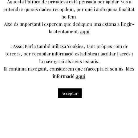
Aquesta Política de privadesa està pensada per ajudar-vos a
entendre quines dades recopilem, per què i amb quina finalitat
ho fem.
Això és important i esperem que dediqueu una estona a llegir-
la atentament.
aquí
#AssocPerla també utilitza 'cookies', tant pròpies com de
tercers, per recopilar informació estadística i facilitar l'accés i
la navegació als seus usuaris.
Si continua navegant, considerem que n'accepta el seu ús. Més
informació
aquí
Acceptar
10 de desembre a les 19h al Teatre Biblioteca de