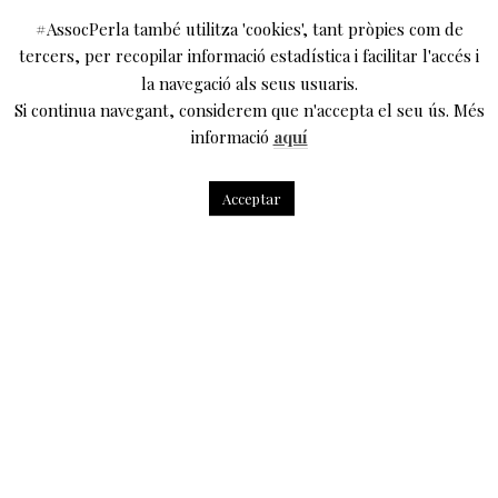
#AssocPerla també utilitza 'cookies', tant pròpies com de
tercers, per recopilar informació estadística i facilitar l'accés i
la navegació als seus usuaris.
Si continua navegant, considerem que n'accepta el seu ús. Més
informació
aquí
Acceptar
LES MÚSIQUES DE LA TEMPESTAT DE
SHAKESPEARE: ORIGEN I PRESENT amb Oriol
Pérez i Treviño
A les 19h
Malgrat que són moltes les músiques i obres musicals
compostes en relació a
La Tempestat
(1611) de William
Shakespeare, el cert és que totes ells són posteriors a la
mort del seu autor. En aquesta conferència a càrrec del
musicòleg i assagista Oriol Pérez i Treviño ens