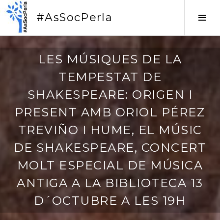
Vés
#AsSocPerla
al
Tog
contingut
Sid
0
LES MÚSIQUES DE LA
6
TEMPESTAT DE
/
1
SHAKESPEARE: ORIGEN I
0
PRESENT AMB ORIOL PÉREZ
/
2
TREVIÑO I HUME, EL MÚSIC
0
DE SHAKESPEARE, CONCERT
2
5
MOLT ESPECIAL DE MÚSICA
ANTIGA A LA BIBLIOTECA 13
D´OCTUBRE A LES 19H