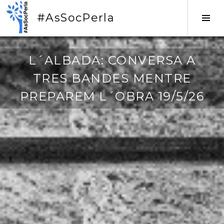
Vés
#AsSocPerla
al
Tog
contingut
Sid
1
L´ALBADA: CONVERSA A
9
TRES BANDES MENTRE
/
0
PREPAREM L´OBRA 19/5/26
5
/
2
0
2
6