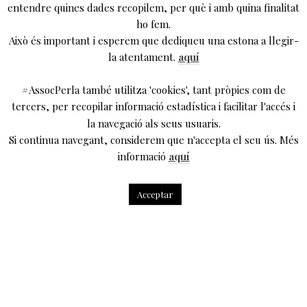
entendre quines dades recopilem, per què i amb quina finalitat
ho fem.
Això és important i esperem que dediqueu una estona a llegir-
la atentament.
aquí
#AssocPerla també utilitza 'cookies', tant pròpies com de
tercers, per recopilar informació estadística i facilitar l'accés i
la navegació als seus usuaris.
Si continua navegant, considerem que n'accepta el seu ús. Més
informació
aquí
Acceptar
conversa a tres bandes mentre preparem l’obra
L’Albada:
Dimarts 19 de maig a les 19:00h
Teatre La Biblioteca
Una trobada entre l’autor de la peça (que també hi