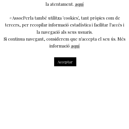
la atentament.
aquí
#AssocPerla també utilitza 'cookies', tant pròpies com de
tercers, per recopilar informació estadística i facilitar l'accés i
la navegació als seus usuaris.
Si continua navegant, considerem que n'accepta el seu ús. Més
informació
aquí
Acceptar
La segona edició del concurs de microrelats organitzat
per #AsSocPerla i titulat “Un Nadal de teatre” ha tornat a
ser un èxit.
Degut a l’alta participació i al nivell mostrat pels
participants, el jurat finalment ha decidit
premiar
dues
obres
: