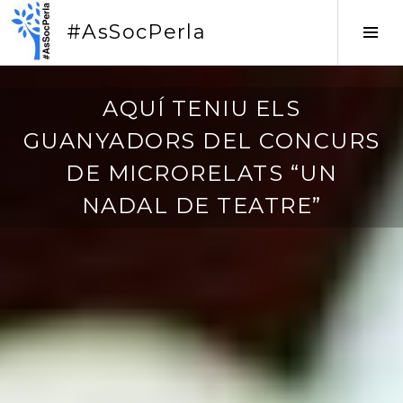
Vés
#AsSocPerla
al
Tog
contingut
Sid
2
AQUÍ TENIU ELS
0
GUANYADORS DEL CONCURS
/
0
DE MICRORELATS “UN
1
NADAL DE TEATRE”
/
2
0
1
7