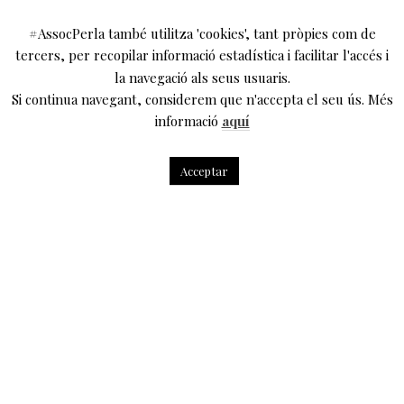
#AssocPerla també utilitza 'cookies', tant pròpies com de
tercers, per recopilar informació estadística i facilitar l'accés i
DEIXA UN COMENTARI
la navegació als seus usuaris.
Si continua navegant, considerem que n'accepta el seu ús. Més
L'adreça electrònica no es publicarà.
Els camps
informació
aquí
necessaris estan marcats amb
*
Comentari
*
Acceptar
Nom
*