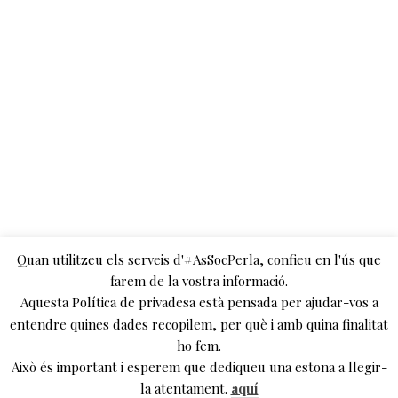
s
,
P
o
r
t
a
d
a
Quan utilitzeu els serveis d'#AsSocPerla, confieu en l'ús que
farem de la vostra informació.
Aquesta Política de privadesa està pensada per ajudar-vos a
entendre quines dades recopilem, per què i amb quina finalitat
ho fem.
Això és important i esperem que dediqueu una estona a llegir-
la atentament.
aquí