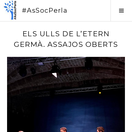
Vés
#AsSocPerla
al
Tog
contingut
Sid
2
ELS ULLS DE L’ETERN
6
GERMÀ. ASSAJOS OBERTS
/
0
1
/
2
0
2
3