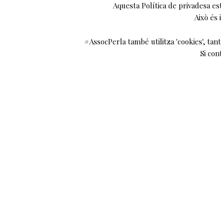
Aquesta Política de privadesa es
Això és
#AssocPerla també utilitza 'cookies', tant 
Si con
Conversa: 
Amb Irina