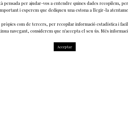
tà pensada per ajudar-vos a entendre quines dades recopilem, per 
 important i esperem que dediqueu una estona a llegir-la atentam
pròpies com de tercers, per recopilar informació estadística i facili
tinua navegant, considerem que n'accepta el seu ús. Més informac
Acceptar
Perspectives contemporànies sobre Shakespeare
 Brook i Oriol Broggi