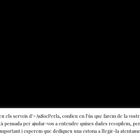
0
2
/
2
0
2
4
eu els serveis d'#AsSocPerla, confieu en l'ús que farem de la vostr
AL VOLTANT DE HAMLET
1
tà pensada per ajudar-vos a entendre quines dades recopilem, per 
1
 important i esperem que dediqueu una estona a llegir-la atentam
ARIBAU
/