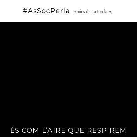
Vés
CATEGORIA:
AGENDA
#AsSocPerla
al
Amics de La Perla 29
contingut
ÉS COM L’AIRE QUE RESPIREM
0
4