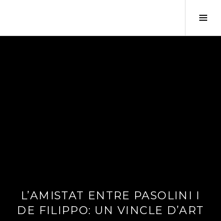
Tog
Sid
L’AMISTAT ENTRE PASOLINI I
2
1
DE FILIPPO: UN VINCLE D’ART
/