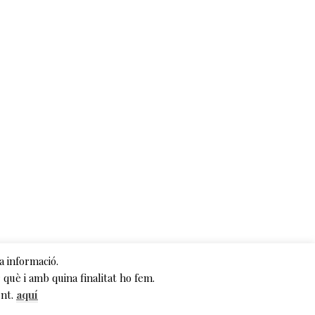
0
2
/
2
0
2
4
a informació.
què i amb quina finalitat ho fem.
ent.
aquí