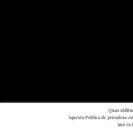
/
0
3
/
2
0
2
4
Quan utilitz
EL TEATRE D’ART. CONVERSA A
2
Aquesta Política de privadesa es
1
Això és
TRES BANDES
/