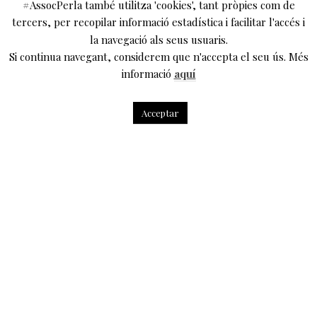
#AssocPerla també utilitza 'cookies', tant pròpies com de
tercers, per recopilar informació estadística i facilitar l'accés i
la navegació als seus usuaris.
Si continua navegant, considerem que n'accepta el seu ús. Més
informació
aquí
Acceptar
Els amics d’
Agost Produccions
han muntat un cicle
de conferències sobre #espectadors que ens sembla
molt interessant!
Des de fa gairebé deu anys l’associació
Agost
Produccions
ha realitzat projectes amb el públic en el
context de les arts escèniques. Després de fer
nombroses activitats, de la mà de diversos teatres o
festivals, vam centrar gran part de la nostra atenció en el