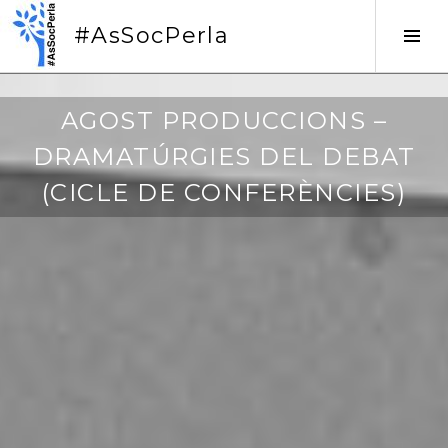
Vés
#AsSocPerla
al
Tog
contingut
Sid
1
AGOST PRODUCCIONS –
3
DRAMATÚRGIES DEL DEBAT
/
1
(CICLE DE CONFERÈNCIES)
2
/
2
0
1
7