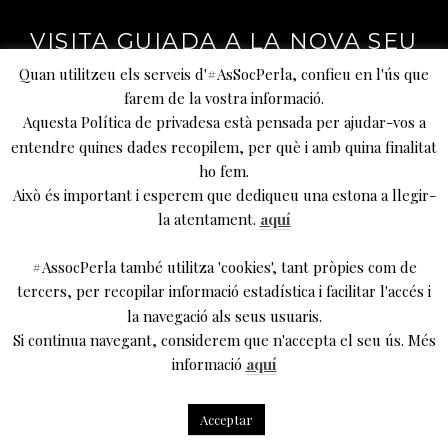
VISITA GUIADA A LA NOVA SEU
2
5
DE LA SALA BECKETT + “LA
Quan utilitzeu els serveis d'#AsSocPerla, confieu en l'ús que
/
DESAPARICIÓ DE WENDY”
farem de la vostra informació.
1
Aquesta Política de privadesa està pensada per ajudar-vos a
Newsletter
Contacta’ns
Instagram
Facebook
Twitter
Youtube
Telegram
RSS
1
entendre quines dades recopilem, per què i amb quina finalitat
/
ho fem.
2
Això és important i esperem que dediqueu una estona a llegir-
0
la atentament.
aquí
1
6
#AssocPerla també utilitza 'cookies', tant pròpies com de
tercers, per recopilar informació estadística i facilitar l'accés i
la navegació als seus usuaris.
Si continua navegant, considerem que n'accepta el seu ús. Més
informació
aquí
Acceptar